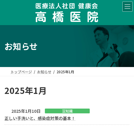
コ
ナ
ン
ビ
テ
ゲ
ン
ー
ツ
シ
へ
ョ
ス
ン
お知らせ
キ
に
ッ
移
プ
動
トップページ
お知らせ
2025年1月
2025年1月
2025年1月10日
豆知識
正しい手洗いと、感染症対策の基本！