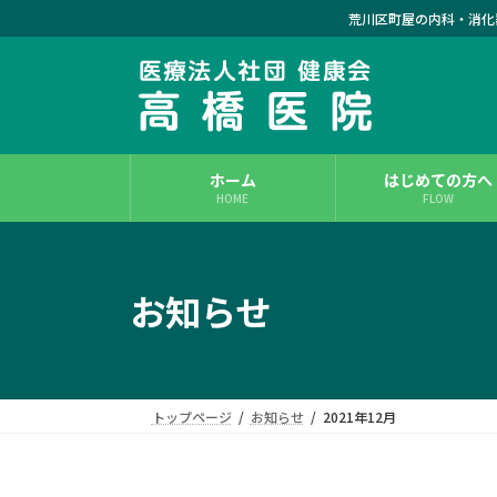
コ
ナ
荒川区町屋の内科・消化
ン
ビ
テ
ゲ
ン
ー
ツ
シ
へ
ョ
ス
ン
ホーム
はじめての方へ
キ
に
HOME
FLOW
ッ
移
プ
動
お知らせ
トップページ
お知らせ
2021年12月