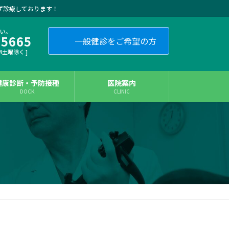
ず診療しております！
さい。
-5665
一般健診をご希望の方
・4土曜除く ]
健康診断・予防接種
医院案内
DOCK
CLINIC