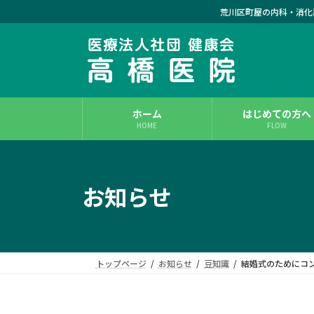
コ
ナ
荒川区町屋の内科・消化
ン
ビ
テ
ゲ
ン
ー
ツ
シ
へ
ョ
ス
ン
ホーム
はじめての方へ
キ
に
HOME
FLOW
ッ
移
プ
動
お知らせ
トップページ
お知らせ
豆知識
結婚式のためにコ