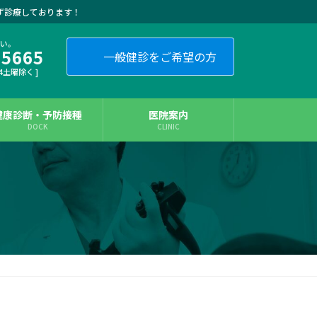
ず診療しております！
さい。
-5665
一般健診をご希望の方
・4土曜除く ]
健康診断・予防接種
医院案内
DOCK
CLINIC