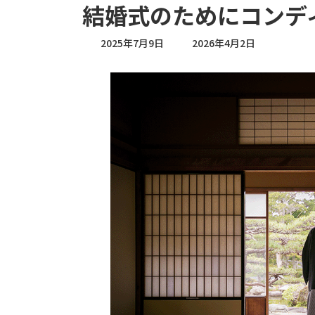
結婚式のためにコンデ
最
2025年7月9日
2026年4月2日
終
更
新
日
時
: