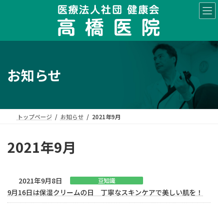
コ
ナ
ン
ビ
テ
ゲ
ン
ー
ツ
シ
へ
ョ
ス
ン
お知らせ
キ
に
ッ
移
プ
動
トップページ
お知らせ
2021年9月
2021年9月
2021年9月8日
豆知識
9月16日は保湿クリームの日 丁寧なスキンケアで美しい肌を！