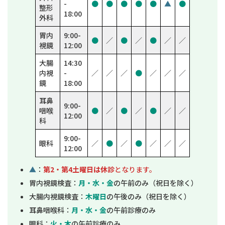
-
●
●
●
●
●
▲
●
整形
18:00
外科
胃内
9:00-
●
／
●
／
●
／
／
視鏡
12:00
大腸
14:30
内視
-
／
／
／
●
／
／
／
鏡
18:00
耳鼻
9:00-
咽喉
●
／
●
／
●
／
／
12:00
科
9:00-
眼科
／
●
／
●
／
／
／
12:00
▲
：
第2・第4土曜日は休診
となります。
胃内視鏡検査：
月・水・金
の午前のみ（祝日を除く）
大腸内視鏡検査：
木曜日
の午後のみ（祝日を除く）
耳鼻咽喉科：
月・水・金
の午前診療のみ
眼科：
火・木
の午前診療のみ