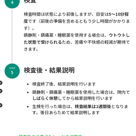
4
検査時間は状態により前後しますが、目安は
5〜10分程
度
です（前後の準備を含めるともう少し時間がかかりま
す）。
鎮静剤・鎮痛薬・睡眠薬を使用する場合は、
ウトウトし
た状態で受けられる
ため、苦痛や不快感の軽減が期待で
きます。
検査後・結果説明
STEP
5
検査終了後、結果説明を行います
鎮静剤・鎮痛薬・睡眠薬を使用した場合は、院内で
しばらく休憩
してから結果説明を行います
生検を行った場合は、
検査結果は2週間後
となりま
す。後日あらためて結果説明します