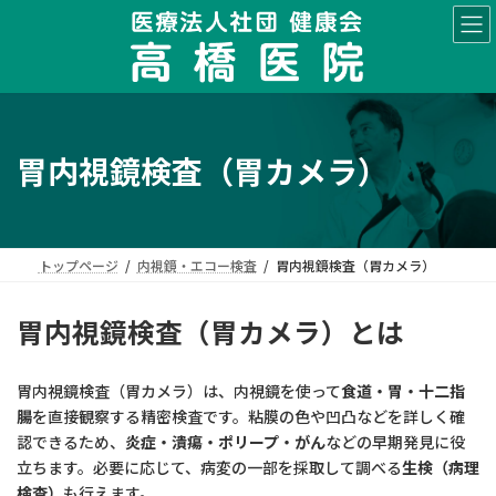
コ
ナ
ン
ビ
テ
ゲ
ン
ー
ツ
シ
へ
ョ
ス
ン
胃内視鏡検査（胃カメラ）
キ
に
ッ
移
プ
動
トップページ
内視鏡・エコー検査
胃内視鏡検査（胃カメラ）
胃内視鏡検査（胃カメラ）とは
胃内視鏡検査（胃カメラ）は、内視鏡を使って
食道・胃・十二指
腸
を直接観察する精密検査です。粘膜の色や凹凸などを詳しく確
認できるため、
炎症・潰瘍・ポリープ・がん
などの早期発見に役
立ちます。必要に応じて、病変の一部を採取して調べる
生検（病理
検査）
も行えます。