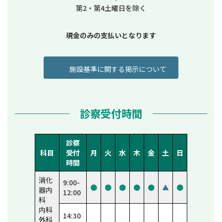
第2・第4土曜日を除く
現金のみの支払いとなります
施設基準に関する掲示について
診察受付時間
診察
科目
受付
月
火
水
木
金
土
日
時間
消化
9:00-
●
●
●
●
●
▲
●
器内
12:00
科
内科
14:30
外科