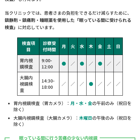
当クリニックでは、患者さまの負担をできるだけ減らすために、
鎮静剤・鎮痛剤・睡眠薬を使用した「眠っている間に受けられる
検査」
に対応しています。
検査項
診察受
月
火
水
木
金
土
日
目
付時間
胃内視
9:00-
●
／
●
／
●
／
／
鏡検査
12:00
大腸内
14:30-
視鏡検
／
／
／
●
／
／
／
18:00
査
胃内視鏡検査（胃カメラ）：
月・水・金
の午前のみ（祝日を
除く）
大腸内視鏡検査（大腸カメラ）：
木曜日
の午後のみ（祝日を
除く）
眠っている間に行う苦痛の少ない内視鏡