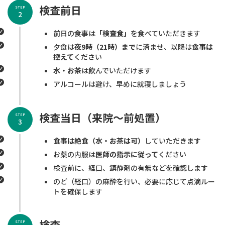
検査前日
STEP
2
前日の食事は
「検査食」
を食べていただきます
夕食は
夜9時（21時）まで
に済ませ、以降は
食事は
控えて
ください
水・お茶
は飲んでいただけます
アルコールは避け、早めに就寝しましょう
検査当日（来院〜前処置）
STEP
3
食事は絶食（水・お茶は可）
していただきます
お薬の内服は
医師の指示に従って
ください
検査前に、経口、鎮静剤の有無などを確認します
のど（経口）の麻酔を行い、必要に応じて点滴ルー
トを確保します
検査
STEP