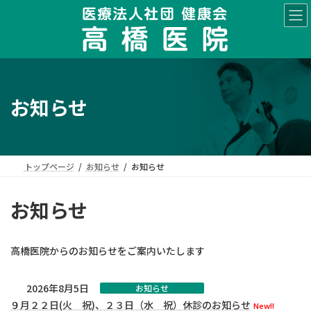
コ
ナ
ン
ビ
テ
ゲ
ン
ー
ツ
シ
へ
ョ
ス
ン
お知らせ
キ
に
ッ
移
プ
動
トップページ
お知らせ
お知らせ
お知らせ
高橋医院からのお知らせをご案内いたします
2026年8月5日
お知らせ
９月２２日(火 祝)、２３日（水 祝）休診のお知らせ
New!!