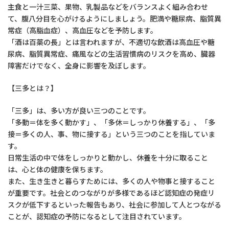
主食と一汁三菜、果物、乳製品などをバランスよく組み合わせ
て、腹八分目を心がけるようにしましょう。肥満や糖尿病、脂質異
常症（高脂血症）、高血圧などを予防します。
「酒は百薬の長」とは言われますが、不適切な飲酒は高血圧や糖
尿病、脂質異常症、痛風などの生活習慣病のリスクを高め、臓器
障害だけでなく、全身に影響を及ぼします。
【三多とは？】
「三多」は、多い方が良い三つのことです。
「多動＝体を多く動かす」、「多休＝しっかり休養する」、「多
接＝多くの人、事、物に接する」という三つのことを指していま
す。
日常生活の中で体をしっかりと動かし、休養を十分に取ること
は、心と体の健康を保ちます。
また、生き生きと暮らすためには、多くの人や物事と接すること
が重要です。社会とのつながりが多様であるほど認知症の発症リ
スクが低下するといった報告もあり、社会に参加して人とつながる
ことが、認知症の予防になるとして注目されています。