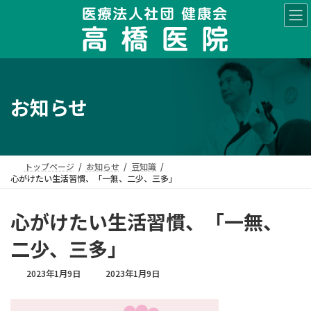
コ
ナ
ン
ビ
テ
ゲ
ン
ー
ツ
シ
へ
ョ
ス
ン
お知らせ
キ
に
ッ
移
プ
動
トップページ
お知らせ
豆知識
心がけたい生活習慣、「一無、二少、三多」
心がけたい生活習慣、「一無、
二少、三多」
最
2023年1月9日
2023年1月9日
終
更
新