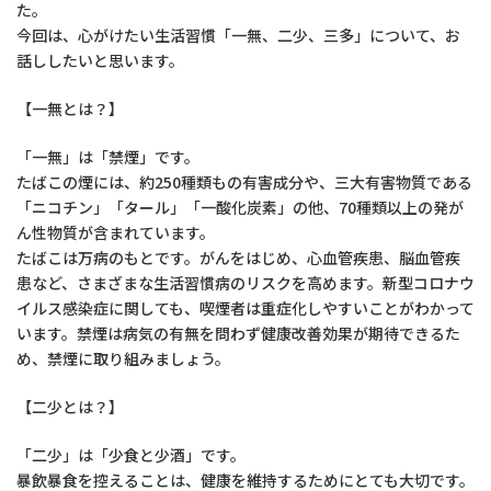
た。
今回は、心がけたい生活習慣「一無、二少、三多」について、お
話ししたいと思います。
【一無とは？】
「一無」は「禁煙」です。
たばこの煙には、約250種類もの有害成分や、三大有害物質である
「ニコチン」「タール」「一酸化炭素」の他、70種類以上の発が
ん性物質が含まれています。
たばこは万病のもとです。がんをはじめ、心血管疾患、脳血管疾
患など、さまざまな生活習慣病のリスクを高めます。新型コロナウ
イルス感染症に関しても、喫煙者は重症化しやすいことがわかって
います。禁煙は病気の有無を問わず健康改善効果が期待できるた
め、禁煙に取り組みましょう。
【二少とは？】
「二少」は「少食と少酒」です。
暴飲暴食を控えることは、健康を維持するためにとても大切です。